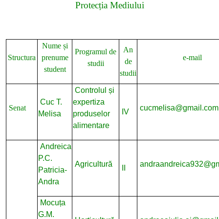
Protecția Mediului
Nume și
An
Programul de
Structura
prenume
e-mail
de
studii
student
studii
Controlul și
Cuc T.
expertiza
Senat
cucmelisa@gmail.com
IV
Melisa
produselor
alimentare
Andreica
P.C.
Agricultură
andraandreica932@gm
II
Patricia-
Andra
Mocuța
G.M.