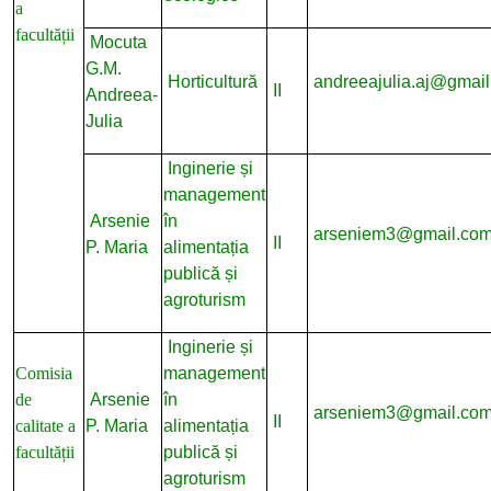
a
facultății
Mocuta
G.M.
Horticultură
andreeajulia.aj@gmai
II
Andreea-
Julia
Inginerie și
management
Arsenie
în
arseniem3@gmail.co
II
P. Maria
alimentația
publică și
agroturism
Inginerie și
Comisia
management
de
Arsenie
în
arseniem3@gmail.co
II
calitate a
P. Maria
alimentația
facultății
publică și
agroturism