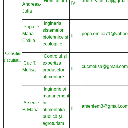
Horticultură
andreeajulia.aj@gmai
IV
Andreea-
Julia
Ingineria
Popa D.
sistemelor
Maria-
popa.emilia71@yahoo
II
biotehnice și
Emilia
ecologice
Consiliul
Controlul și
Facultății
Cuc T.
expertiza
cucmelisa@gmail.com
II
Melisa
produselor
alimentare
Inginerie și
management
Arsenie
în
arseniem3@gmail.co
II
P. Maria
alimentația
publică și
agroturism