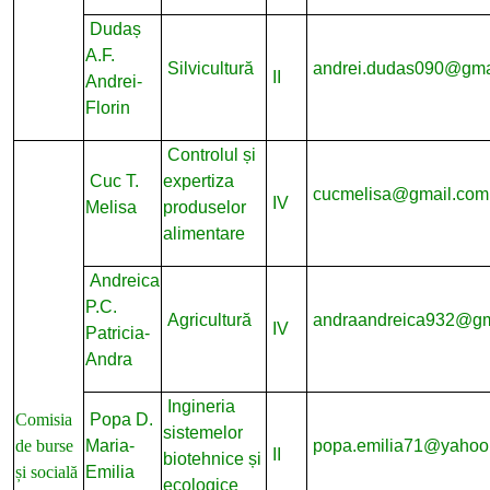
Dudaș
A.F.
Silvicultură
andrei.dudas090@gma
II
Andrei-
Florin
Controlul și
Cuc T.
expertiza
cucmelisa@gmail.com
IV
Melisa
produselor
alimentare
Andreica
P.C.
Agricultură
andraandreica932@gm
IV
Patricia-
Andra
Ingineria
Comisia
Popa D.
sistemelor
de burse
Maria-
popa.emilia71@yahoo
II
biotehnice și
și socială
Emilia
ecologice