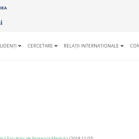
TUDENȚI
CERCETARE
RELAȚII INTERNAȚIONALE
CO
iul Facultății de Protecția Mediului
(2018.11.07)