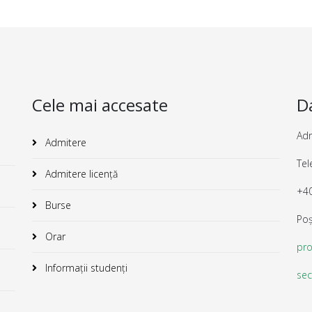
Cele mai accesate
D
Adr
Admitere
Tel
Admitere licență
+40
Burse
Poș
Orar
pr
Informații studenți
sec