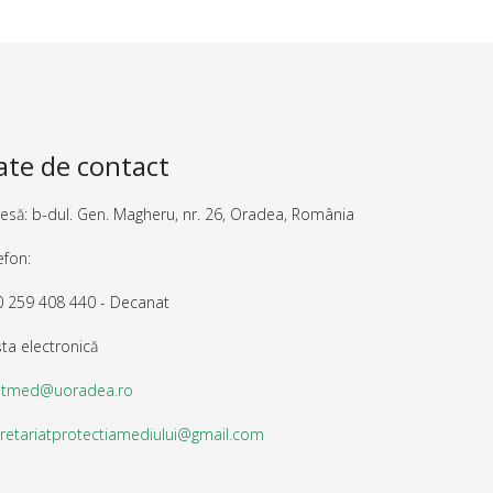
ate de contact
esă: b-dul. Gen. Magheru, nr. 26, Oradea, România
efon:
 259 408 440 - Decanat
ta electronică
otmed@uoradea.ro
retariatprotectiamediului@gmail.com